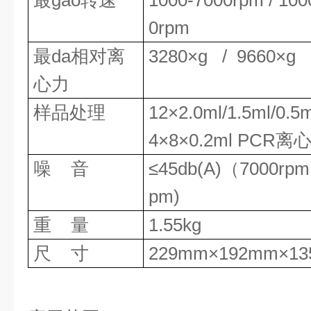
最
gao
转速
1000-
7
000rpm
/
100
0rpm
最da相对离
328
0×g
/
966
0×g
心力
样品处理
12
×
2.0ml/1.5ml/0.
4
×8×0.2ml
PCR离
噪
音
≤45db(A)
（
7000rpm
pm)
重
量
1.55
kg
尺
寸
229
mm×
192
mm×1
3