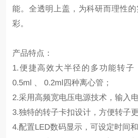
能。全透明上盖，为科研而理性的
彩。
产品特点
：
1.
便捷高效
大半径
的
多功能
转子
0.5ml 、 0.2ml
四
种离心管
；
2
.采用高频宽电压电源技术，输入电压范
3
.独特的转子卡扣设计，方便转子
4.
配置
L
E
D
数码
显示，可设定时间