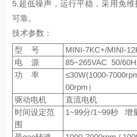
5
.超低噪声，运行平稳，采用免维
可靠。
技术参数
：
型
号
MINI-7KC+
/
MINI-
12
电
源
85
~
265VAC 50/60H
功
率
≤30W
(1000-7000r
00rpm
）
驱动电机
直流电机
时间设定范
1
~
99分
/1~99秒
增
围