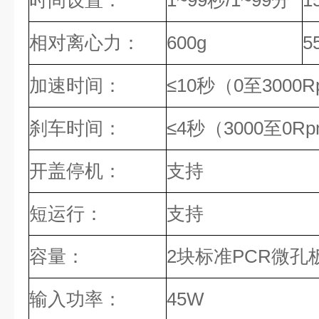
时间设置：
1~99秒/1~99分
1
相对离心力：
600g
5
加速时间：
≤10秒（0至3000
刹车时间：
≤4秒（3000至0R
开盖停机：
支持
短运行：
支持
容量：
2块标准PCR微孔
输入功率：
45W