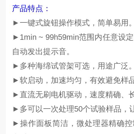
产品特点
：
►
一键式旋钮操作模式，简单易用
►
1min ~ 99h59min
范围内任意设定
自动发出提示音。
►
多种
海绵试管架
可选，用途广泛
►
软启动，加速均匀，有效避免样
►
直流无刷电机驱动，速度精确、
►
多可以一次处理
50
个试验样品，
►
操作面板简洁，微处理器精确控