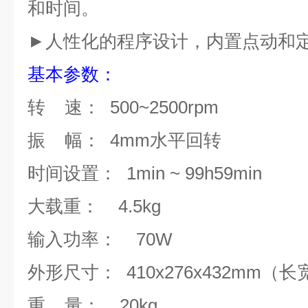
和时间。
►
人性化的程序设计，内置点动和
基本参数
：
转
速：
500~2500rpm
振
幅：
4
mm
水平回转
时间设置：
1min ~
99h59min
大载重：
4.5kg
输入功率：
70W
外形尺寸：
410x276x432mm
（长
重
量：
20kg