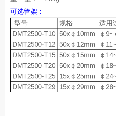
可选管架：
型号
规格
适用
DMT2500
-
T10
50x
￠
10mm
￠
9~
DMT2500
-
T1
2
50x
￠
12mm
￠
11
DMT2500
-
T
15
50x
￠
15mm
￠
14
DMT2500
-
T
20
50x
￠
20mm
￠
18
DMT2500
-
T
25
15x
￠
25mm
￠
24
DMT2500
-
T
29
15x
￠
29mm
￠
28